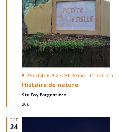
Mis
29 octobre 2025 : 9 h 30 min
-
11 h 30 min
en
Histoire de nature
avant
Ste Foy l'argentière
20€
OCT
24