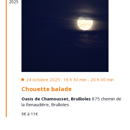
2025
Mis
24 octobre 2025 : 18 h 30 min
-
20 h 30 min
en
Chouette balade
avant
Oasis de Chamousset, Brullioles
875 chemin de
la Renaudière, Brullioles
9€ à 11€