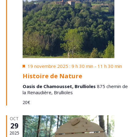
Mis
19 novembre 2025 : 9 h 30 min
-
11 h 30 min
en
Histoire de Nature
avant
Oasis de Chamousset, Brullioles
875 chemin de
la Renaudière, Brullioles
20€
OCT
29
2025