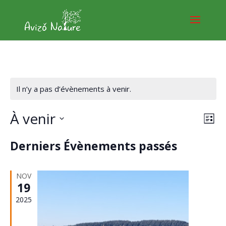
Il n’y a pas d’évènements à venir.
Nav
À venir
Nav
Liste
de
par
Sélectionnez
vu
cons
Derniers Évènements passés
une
Év
date.
NOV
19
2025